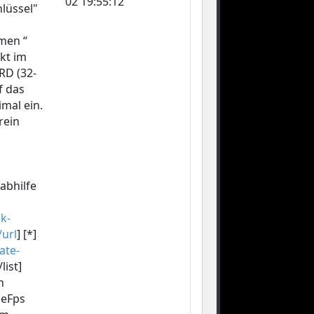
02 19:55:12
hlüssel"
amen “
ckt im
RD (32-
f das
mal ein.
rein
abhilfe
k-
/url
] [*]
ate-
/list]
n
leFps