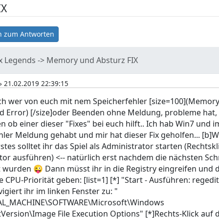
IX
 zum Antworten
 Legends -> Memory und Absturz FIX
» 21.02.2019 22:39:15
noch wer von euch mit nem Speicherfehler [size=100](Memor
d Error) [/size]oder Beenden ohne Meldung, probleme hat, 
 ob einer dieser "Fixes" bei euch hilft.. Ich hab Win7 und 
hler Meldung gehabt und mir hat dieser Fix geholfen... [b
rstes solltet ihr das Spiel als Administrator starten (Rechtskli
tor ausführen) <-- natürlich erst nachdem die nächsten Schr
 wurden 😜 Dann müsst ihr in die Registry eingreifen und 
 CPU-Priorität geben: [list=1] [*] "Start - Ausführen: regedit
igiert ihr im linken Fenster zu: "
AL_MACHINE\SOFTWARE\Microsoft\Windows
Version\Image File Execution Options" [*]Rechts-Klick auf 