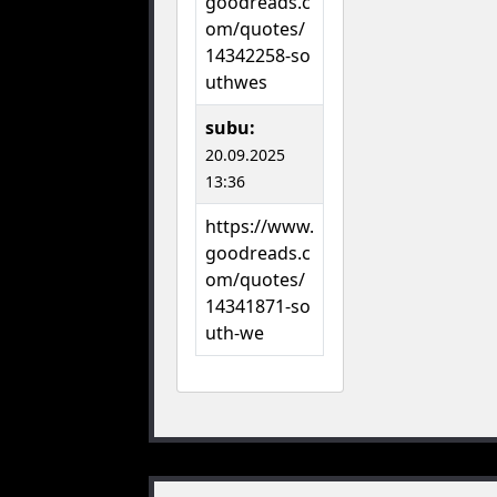
goodreads.c
om/quotes/
14342258-so
uthwes
subu:
20.09.2025
13:36
https://www.
goodreads.c
om/quotes/
14341871-so
uth-we