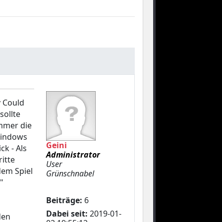
y Could
sollte
immer die
]Windows
Geini
ck - Als
Administrator
itte
User
dem Spiel
Grünschnabel
"
Beiträge:
6
Dabei seit:
2019-01-
den