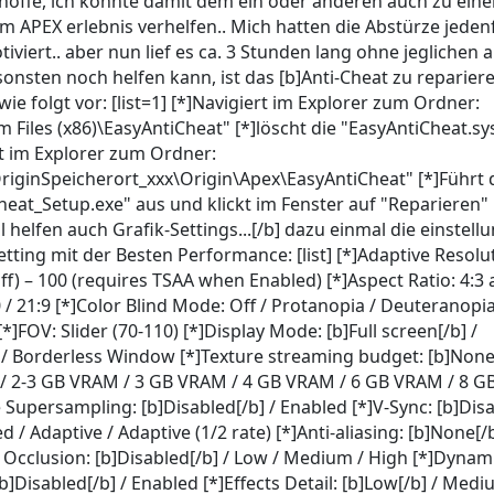
h hoffe, ich konnte damit dem ein oder anderen auch zu ein
m APEX erlebnis verhelfen.. Mich hatten die Abstürze jedenf
iviert.. aber nun lief es ca. 3 Stunden lang ohne jeglichen 
onsten noch helfen kann, ist das [b]Anti-Cheat zu repariere
ie folgt vor: [list=1] [*]Navigiert im Explorer zum Ordner:
 Files (x86)\EasyAntiCheat" [*]löscht die "EasyAntiCheat.sy
rt im Explorer zum Ordner:
riginSpeicherort_xxx\Origin\Apex\EasyAntiCheat" [*]Führt 
eat_Setup.exe" aus und klickt im Fenster auf "Reparieren" [/
l helfen auch Grafik-Settings...[/b] dazu einmal die einstell
tting mit der Besten Performance: [list] [*]Adaptive Resolu
off) – 100 (requires TSAA when Enabled) [*]Aspect Ratio: 4:3 
0 / 21:9 [*]Color Blind Mode: Off / Protanopia / Deuteranopia
[*]FOV: Slider (70-110) [*]Display Mode: [b]Full screen[/b] /
 Borderless Window [*]Texture streaming budget: [b]None[
 2-3 GB VRAM / 3 GB VRAM / 4 GB VRAM / 6 GB VRAM / 8 
 Supersampling: [b]Disabled[/b] / Enabled [*]V-Sync: [b]Dis
ed / Adaptive / Adaptive (1/2 rate) [*]Anti-aliasing: [b]None[/
 Occlusion: [b]Disabled[/b] / Low / Medium / High [*]Dynam
]Disabled[/b] / Enabled [*]Effects Detail: [b]Low[/b] / Medi