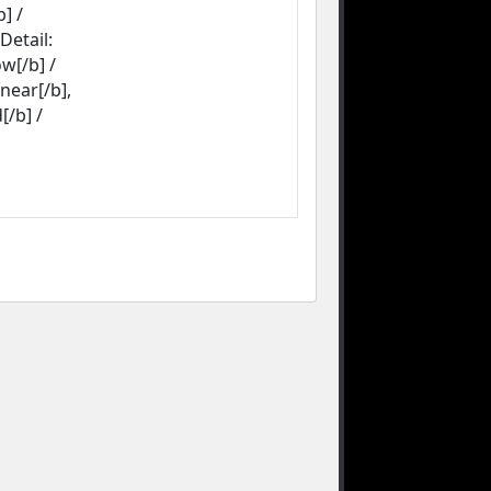
] /
Detail:
w[/b] /
inear[/b],
[/b] /