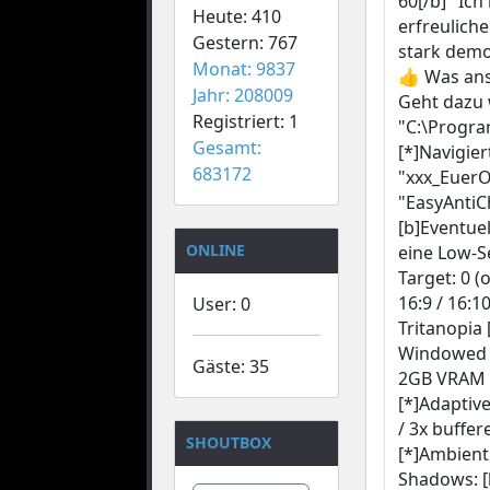
60[/b]" Ic
Heute: 410
erfreuliche
Gestern: 767
stark demot
Monat: 9837
👍 Was ans
Jahr: 208009
Geht dazu w
Registriert: 1
"C:\Program
Gesamt:
[*]Navigie
683172
"xxx_EuerO
"EasyAntiCh
[b]Eventuel
ONLINE
eine Low-Se
Target: 0 (
16:9 / 16:1
User: 0
Tritanopia 
Windowed /
Gäste: 35
2GB VRAM /
[*]Adaptive
/ 3x buffer
SHOUTBOX
[*]Ambient
Shadows: [b