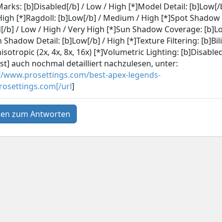
arks: [b]Disabled[/b] / Low / High [*]Model Detail: [b]Low[/b
igh [*]Ragdoll: [b]Low[/b] / Medium / High [*]Spot Shadow 
[/b] / Low / High / Very High [*]Sun Shadow Coverage: [b]Lo
 Shadow Detail: [b]Low[/b] / High [*]Texture Filtering: [b]Bil
nisotropic (2x, 4x, 8x, 16x) [*]Volumetric Lighting: [b]Disabled
ist] auch nochmal detailliert nachzulesen, unter:
//www.prosettings.com/best-apex-legends-
prosettings.com[/url
]
en zum Antworten