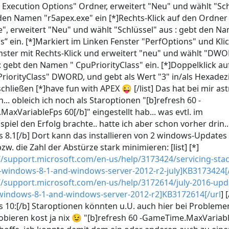
e Execution Options" Ordner, erweitert "Neu" und wählt "Sc
 den Namen "r5apex.exe" ein [*]Rechts-Klick auf den Ordner
e", erweitert "Neu" und wählt "Schlüssel" aus : gebt den N
” ein. [*]Markiert im Linken Fenster "PerfOptions" und Kli
nster mit Rechts-Klick und erweitert "neu" und wählt "DWO
 : gebt den Namen " CpuPriorityClass" ein. [*]Doppelklick au
riorityClass" DWORD, und gebt als Wert "3" in/als Hexadezi
schließen [*]have fun with APEX 😜 [/list] Das hat bei mir ast
.. obleich ich noch als Staroptionen "[b]refresh 60 -
axVariableFps 60[/b]" eingestellt hab... was evtl. im
iel den Erfolg brachte.. hatte ich aber schon vorher drin..
 8.1[/b] Dort kann das installieren von 2 windows-Updates 
bzw. die Zahl der Abstürze stark minimieren: [list] [*]
//support.microsoft.com/en-us/help/3173424/servicing-stac
-windows-8-1-and-windows-server-2012-r2-july]KB3173424[
//support.microsoft.com/en-us/help/3172614/july-2016-upd
-windows-8-1-and-windows-server-2012-r2]KB3172614[/url
] [
 10:[/b] Staroptionen könnten u.U. auch hier bei Probleme
Probieren kost ja nix 😉 "[b]refresh 60 -GameTime.MaxVariab