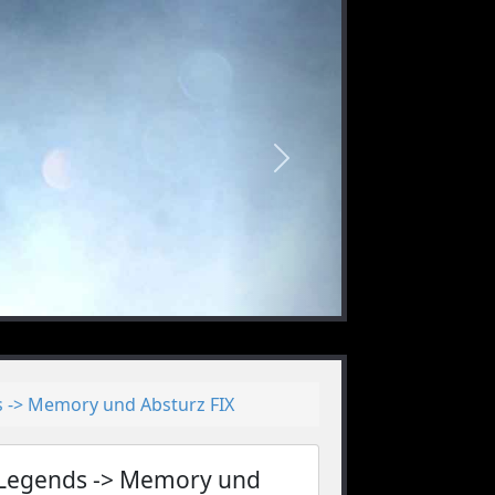
nächstes
 -> Memory und Absturz FIX
Legends -> Memory und