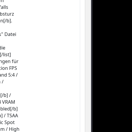
em
alls
absturz
n[/b].
s" Datei
die
list]
ungen für
tion FPS
and 5:4 /
 /
/b] /
GB VRAM
abled[/b]
b] / TSAA
ic Spot
um / High