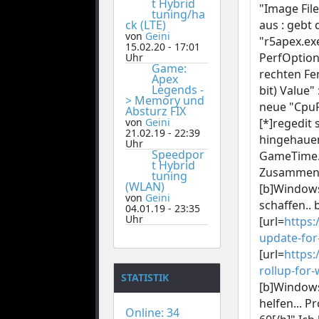
t Hybrid
"Image Fil
tuning/ha
aus : gebt
ck (LTE)
von
Geini
"r5apex.ex
15.02.20 - 17:01
PerfOptions
Uhr
Game:
rechten Fe
Apex
Legends -
bit) Value"
> Memory und
neue "CpuP
Absturz FIX
[*]regedit 
von
Geini
21.02.19 - 22:39
hingehauen.
Uhr
Speedpor
GameTime.M
t Hybrid
Zusammensp
tuning
(WLAN)
[b]Windows
von
Geini
schaffen.. 
04.01.19 - 23:35
Uhr
[url=
https:
update-for
[url=
https:
rollup-for
STATISTIK
[b]Windows
helfen... 
Online: 34