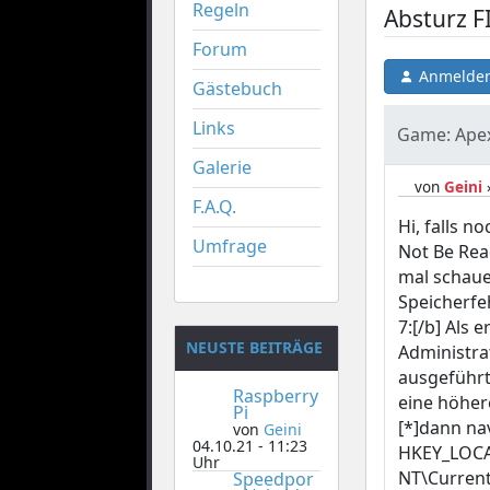
Regeln
Absturz F
Forum
Anmelden
Gästebuch
Links
Game: Apex
Galerie
von
Geini
F.A.Q.
Hi, falls 
Umfrage
Not Be Rea
mal schauen
Speicherfe
7:[/b] Als e
NEUSTE BEITRÄGE
Administra
ausgeführt
Raspberry
eine höhere
Pi
[*]dann nav
von
Geini
04.10.21 - 11:23
HKEY_LOC
Uhr
NT\Current
Speedpor